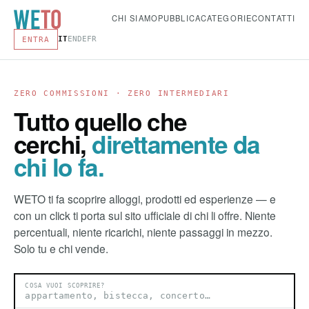
CHI SIAMO
PUBBLICA
CATEGORIE
CONTATTI
IT
EN
DE
FR
ENTRA
ZERO COMMISSIONI · ZERO INTERMEDIARI
Tutto quello che
cerchi,
direttamente da
chi lo fa.
WETO ti fa scoprire alloggi, prodotti ed esperienze — e
con un click ti porta sul sito ufficiale di chi li offre. Niente
percentuali, niente ricarichi, niente passaggi in mezzo.
Solo tu e chi vende.
COSA VUOI SCOPRIRE?