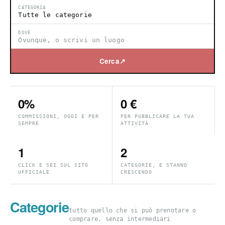
CATEGORIA
DOVE
Cerca
↗
0%
0 €
COMMISSIONI, OGGI E PER
PER PUBBLICARE LA TUA
SEMPRE
ATTIVITÀ
1
2
CLICK E SEI SUL SITO
CATEGORIE, E STANNO
UFFICIALE
CRESCENDO
Categorie
tutto quello che si può prenotare o
comprare, senza intermediari