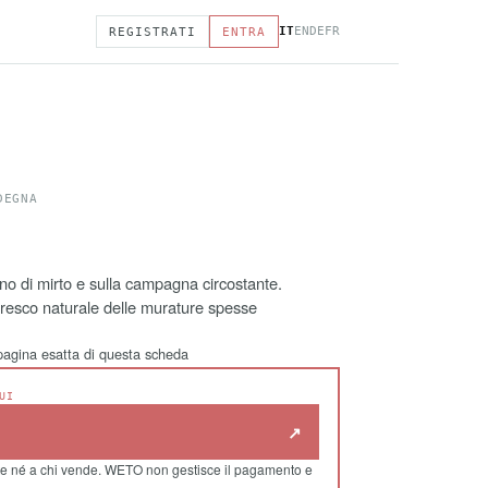
IT
EN
DE
FR
REGISTRATI
ENTRA
DEGNA
no di mirto e sulla campagna circostante.
l fresco naturale delle murature spesse
a pagina esatta di questa scheda
UI
↗
e né a chi vende. WETO non gestisce il pagamento e