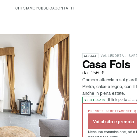
CHI SIAMO
PUBBLICA
CONTATTI
VALLEDORIA, SAR
ALLOGGI
Casa Fois
da 150 €
Camera affacciata sul giardi
Pietra, calce e legno, con i
anche in piena estate.
Il link porta all
VERIFICATO
PRENOTI DIRETTAMENTE Q
Vai al sito e prenota
Nessuna commissione, né a t
non trattiene nulla.