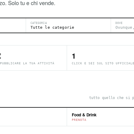
zo. Solo tu e chi vende.
CATEGORIA
DOVE
€
1
PUBBLICARE LA TUA ATTIVITÀ
CLICK E SEI SUL SITO UFFICIAL
tutto quello che si 
Food & Drink
PRENOTA