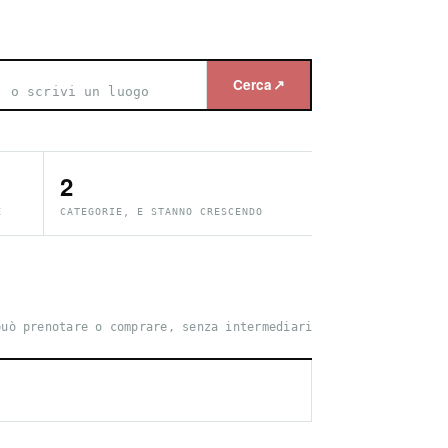
Cerca
↗
2
E
CATEGORIE, E STANNO CRESCENDO
può prenotare o comprare, senza intermediari