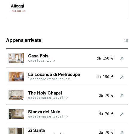
Alloggi
PRENOTA
Appena arrivate
10
Casa Fois
↗
da 150 €
casafois.it
↗
La Locanda di Pietracupa
↗
da 150 €
locandapietracupa.it
↗
The Holy Chapel
↗
da 70 €
galetamasseria.it
↗
Stanza del Mulo
↗
da 70 €
galetamasseria.it
↗
Zi Santa
↗
da 70 €