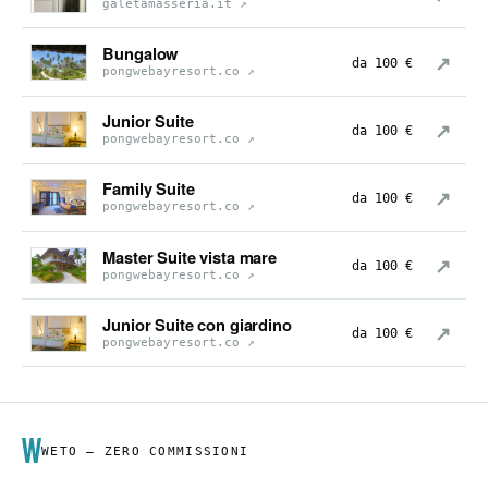
galetamasseria.it
↗
Bungalow
↗
da 100 €
pongwebayresort.co
↗
Junior Suite
↗
da 100 €
pongwebayresort.co
↗
Family Suite
↗
da 100 €
pongwebayresort.co
↗
Master Suite vista mare
↗
da 100 €
pongwebayresort.co
↗
Junior Suite con giardino
↗
da 100 €
pongwebayresort.co
↗
WETO — ZERO COMMISSIONI