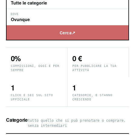
DOVE
Cerca
↗
0%
0 €
COMMISSIONI, OGGI E PER
PER PUBBLICARE LA TUA
SEMPRE
ATTIVITÀ
1
1
CLICK E SEI SUL SITO
CATEGORIE, E STANNO
UFFICIALE
CRESCENDO
Categorie
tutto quello che si può prenotare o comprare,
senza intermediari