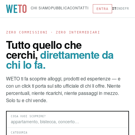
CHI SIAMO
PUBBLICA
CONTATTI
IT
EN
DE
FR
ENTRA
ZERO COMMISSIONI · ZERO INTERMEDIARI
Tutto quello che
cerchi,
direttamente da
chi lo fa.
WETO ti fa scoprire alloggi, prodotti ed esperienze — e
con un click ti porta sul sito ufficiale di chi li offre. Niente
percentuali, niente ricarichi, niente passaggi in mezzo.
Solo tu e chi vende.
COSA VUOI SCOPRIRE?
CATEGORIA