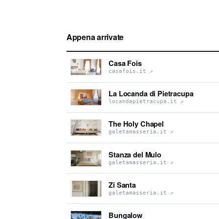
Appena arrivate
Casa Fois
casafois.it
↗
La Locanda di Pietracupa
locandapietracupa.it
↗
The Holy Chapel
galetamasseria.it
↗
Stanza del Mulo
galetamasseria.it
↗
Zi Santa
galetamasseria.it
↗
Bungalow