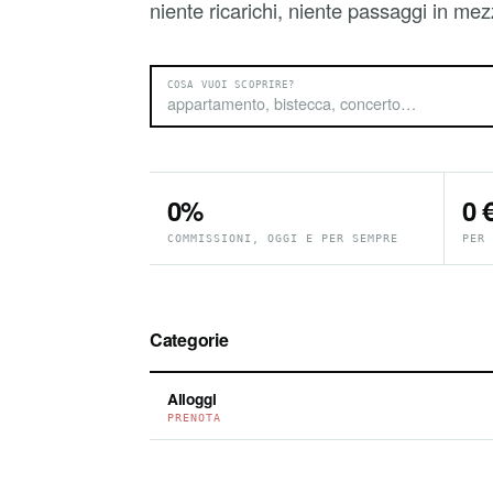
niente ricarichi, niente passaggi in mez
COSA VUOI SCOPRIRE?
0%
0 
COMMISSIONI, OGGI E PER SEMPRE
PER 
Categorie
Alloggi
PRENOTA