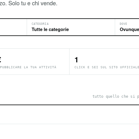
zo. Solo tu e chi vende.
CATEGORIA
DOVE
€
1
PUBBLICARE LA TUA ATTIVITÀ
CLICK E SEI SUL SITO UFFICIAL
tutto quello che si 