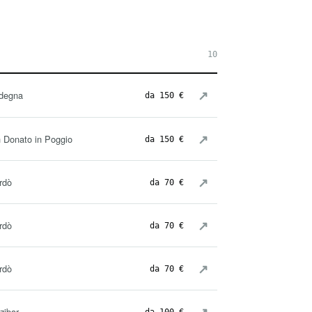
10
↗
degna
da 150 €
↗
 Donato in Poggio
da 150 €
↗
rdò
da 70 €
↗
rdò
da 70 €
↗
rdò
da 70 €
↗
zibar
da 100 €