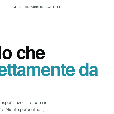
CHI SIAMO
PUBBLICA
CONTATTI
I
lo che
rettamente da
ed esperienze — e con un
ffre. Niente percentuali,