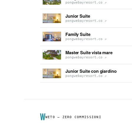
pongwebayresort.co
↗
Junior Suite
pongwebayresort.co
↗
Family Suite
pongwebayresort.co
↗
Master Suite vista mare
pongwebayresort.co
↗
Junior Suite con giardino
pongwebayresort.co
↗
WETO — ZERO COMMISSIONI