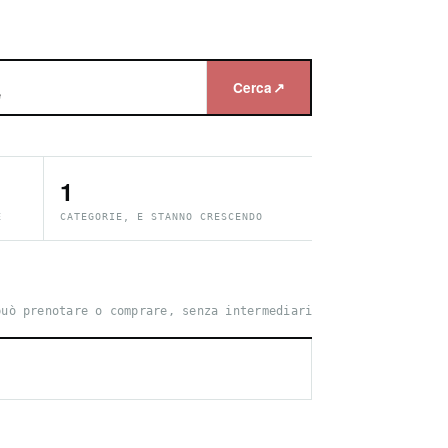
Cerca
↗
1
E
CATEGORIE, E STANNO CRESCENDO
può prenotare o comprare, senza intermediari